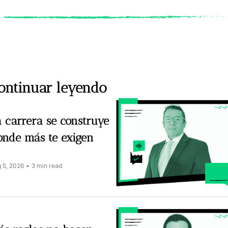
ontinuar leyendo
 carrera se construye 
onde más te exigen
 5, 2026
•
3 min read