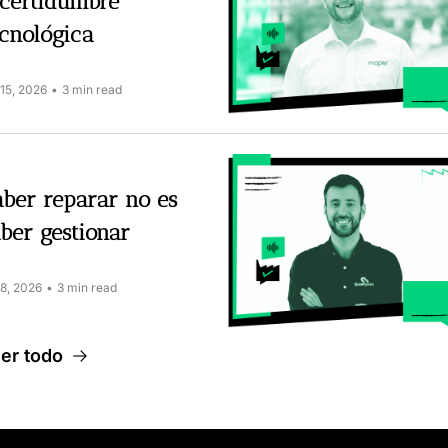
certidumbre 
cnológica
 15, 2026
•
3 min read
ber reparar no es 
ber gestionar
 8, 2026
•
3 min read
er todo