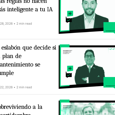
́s reglas no hacen 
́s inteligente a tu IA
 28, 2026
•
2 min read
 eslabón que decide si 
 plan de 
antenimiento se 
umple
 22, 2026
•
2 min read
breviviendo a la 