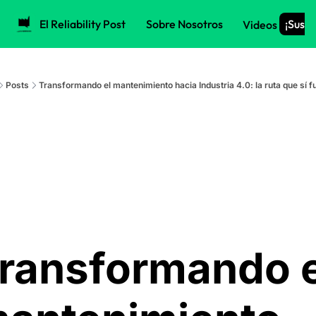
El Reliability Post
Sobre Nosotros
¡Suscr
Videos
Posts
Transformando el mantenimiento hacia Industria 4.0: la ruta que sí 
ransformando el