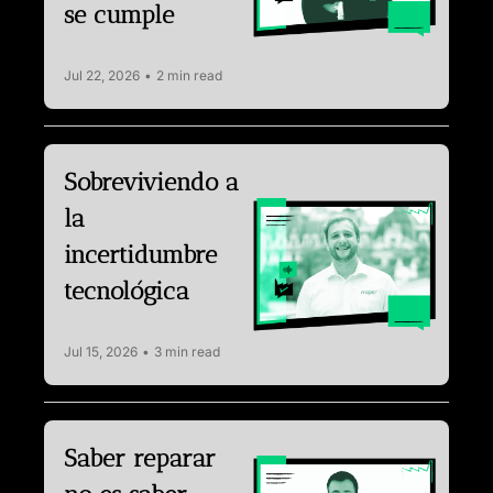
se cumple
Jul 22, 2026
•
2 min read
Sobreviviendo a 
la 
incertidumbre 
tecnológica
Jul 15, 2026
•
3 min read
Saber reparar 