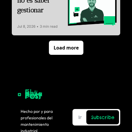
no es saber 
gestionar
Jul 8, 2026
•
3 min read
Load more
El 
Relia
bility
Post
Hecho por y para 
Subscribe
profesionales del 
mantenimiento 
industrial.