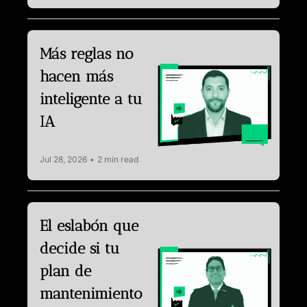
Más reglas no 
hacen más 
inteligente a tu 
IA
Jul 28, 2026
•
2 min read
El eslabón que 
decide si tu 
plan de 
mantenimiento 