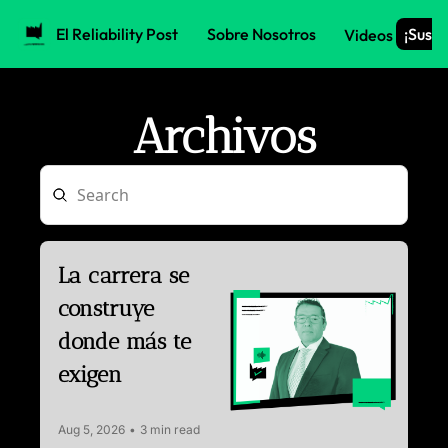
El Reliability Post
Sobre Nosotros
¡Suscr
Videos
Archivos
La carrera se 
construye 
donde más te 
exigen
Aug 5, 2026
•
3 min read