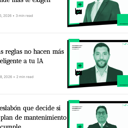
5, 2026
•
3 min read
́s reglas no hacen más 
teligente a tu IA
28, 2026
•
2 min read
 eslabón que decide si 
 plan de mantenimiento 
 cumple