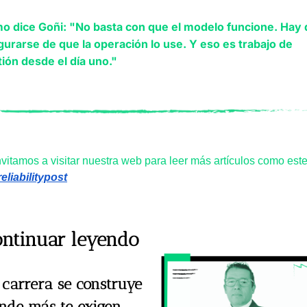
o dice Goñi: "No basta con que el modelo funcione. Hay 
urarse de que la operación lo use. Y eso es trabajo de 
ión desde el día uno."
nvitamos a visitar nuestra web para leer más artículos como este
reliabilitypost
ontinuar leyendo
 carrera se construye 
nde más te exigen