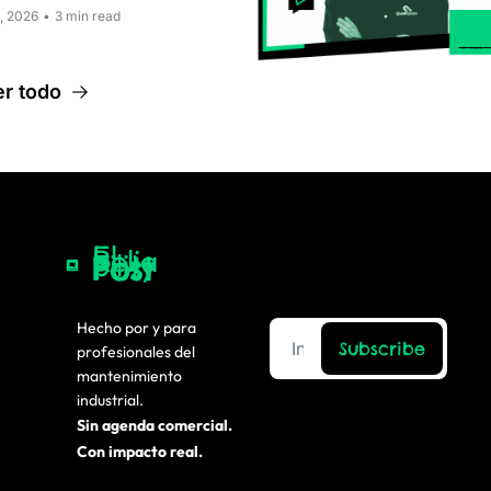
8, 2026
•
3 min read
er todo
El 
Relia
bility
Post
Hecho por y para 
Subscribe
profesionales del 
mantenimiento 
industrial.
Sin agenda comercial. 
Con impacto real.