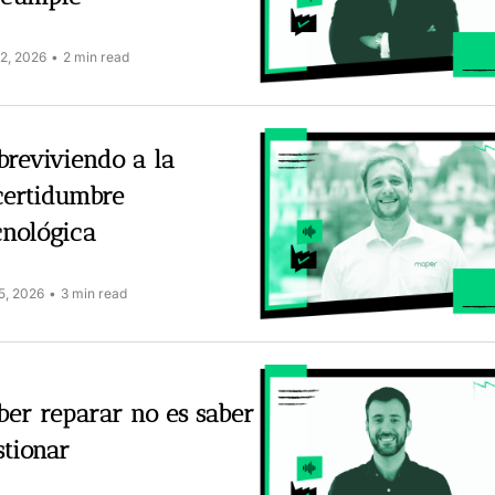
22, 2026
•
2 min read
breviviendo a la 
certidumbre 
cnológica
15, 2026
•
3 min read
ber reparar no es saber 
stionar